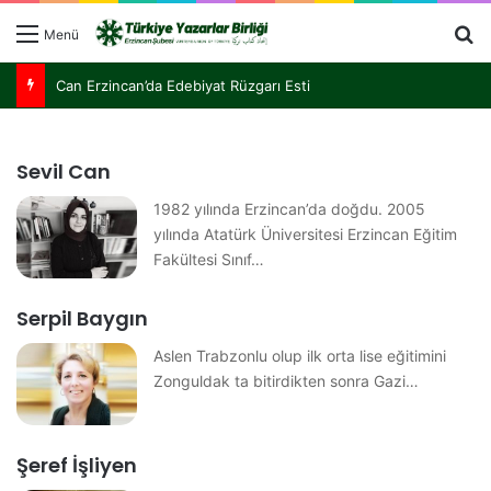
Menü
Türkiye Yazarlar Birliği Nurettin Topçu İçin Kemaliye’de Buluştu
Sevil Can
1982 yılında Erzincan’da doğdu. 2005
yılında Atatürk Üniversitesi Erzincan Eğitim
Fakültesi Sınıf…
Serpil Baygın
Aslen Trabzonlu olup ilk orta lise eğitimini
Zonguldak ta bitirdikten sonra Gazi…
Şeref İşliyen