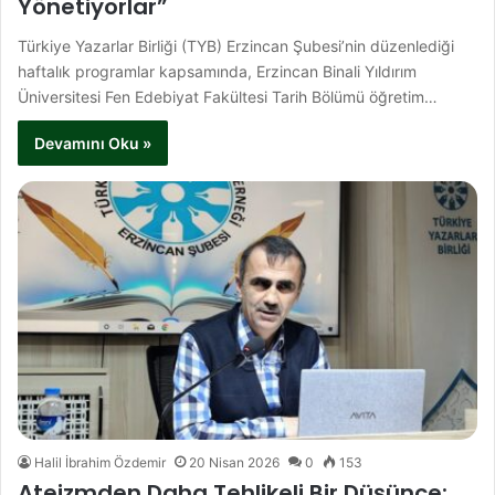
Yönetiyorlar”
Türkiye Yazarlar Birliği (TYB) Erzincan Şubesi’nin düzenlediği
haftalık programlar kapsamında, Erzincan Binali Yıldırım
Üniversitesi Fen Edebiyat Fakültesi Tarih Bölümü öğretim…
Devamını Oku »
Halil İbrahim Özdemir
20 Nisan 2026
0
153
Ateizmden Daha Tehlikeli Bir Düşünce: