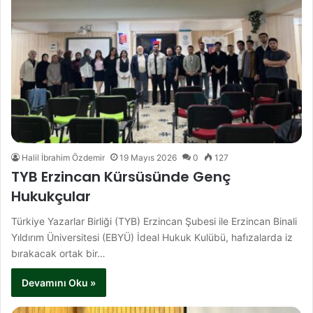
Halil İbrahim Özdemir
19 Mayıs 2026
0
127
TYB Erzincan Kürsüsünde Genç
Hukukçular
Türkiye Yazarlar Birliği (TYB) Erzincan Şubesi ile Erzincan Binali
Yıldırım Üniversitesi (EBYÜ) İdeal Hukuk Kulübü, hafızalarda iz
bırakacak ortak bir…
Devamını Oku »