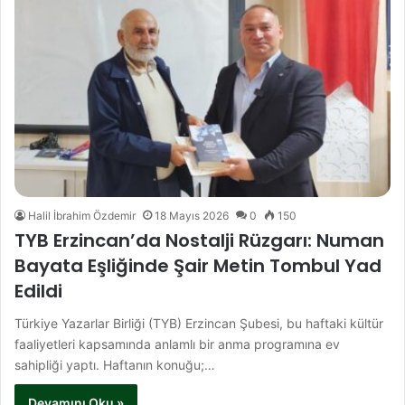
Halil İbrahim Özdemir
18 Mayıs 2026
0
150
TYB Erzincan’da Nostalji Rüzgarı: Numan
Bayata Eşliğinde Şair Metin Tombul Yad
Edildi
Türkiye Yazarlar Birliği (TYB) Erzincan Şubesi, bu haftaki kültür
faaliyetleri kapsamında anlamlı bir anma programına ev
sahipliği yaptı. Haftanın konuğu;…
Devamını Oku »