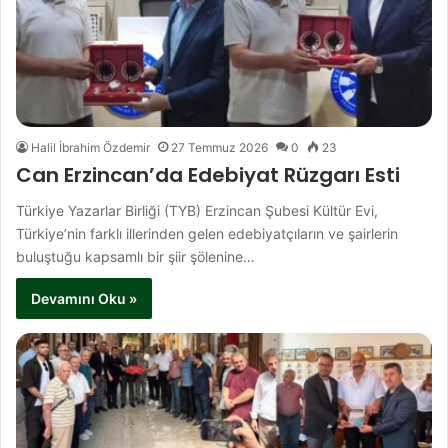
Halil İbrahim Özdemir
27 Temmuz 2026
0
23
Can Erzincan’da Edebiyat Rüzgarı Esti
Türkiye Yazarlar Birliği (TYB) Erzincan Şubesi Kültür Evi,
Türkiye’nin farklı illerinden gelen edebiyatçıların ve şairlerin
buluştuğu kapsamlı bir şiir şölenine…
Devamını Oku »