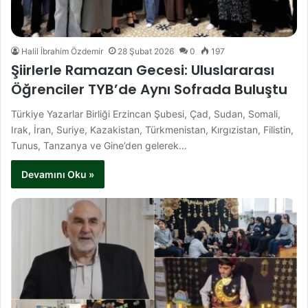
Halil İbrahim Özdemir
28 Şubat 2026
0
197
Şiirlerle Ramazan Gecesi: Uluslararası
Öğrenciler TYB’de Aynı Sofrada Buluştu
Türkiye Yazarlar Birliği Erzincan Şubesi, Çad, Sudan, Somali,
Irak, İran, Suriye, Kazakistan, Türkmenistan, Kırgızistan, Filistin,
Tunus, Tanzanya ve Gine’den gelerek…
Devamını Oku »