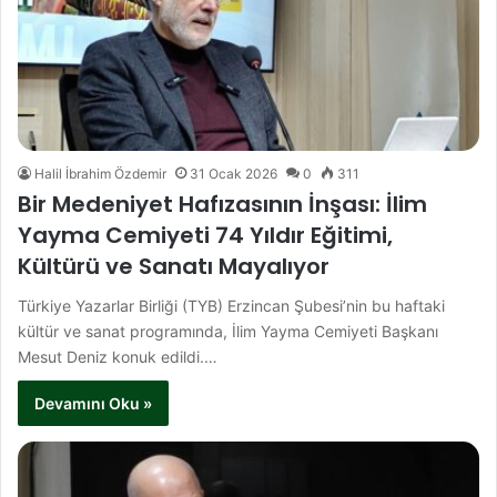
Halil İbrahim Özdemir
31 Ocak 2026
0
311
Bir Medeniyet Hafızasının İnşası: İlim
Yayma Cemiyeti 74 Yıldır Eğitimi,
Kültürü ve Sanatı Mayalıyor
Türkiye Yazarlar Birliği (TYB) Erzincan Şubesi’nin bu haftaki
kültür ve sanat programında, İlim Yayma Cemiyeti Başkanı
Mesut Deniz konuk edildi.…
Devamını Oku »