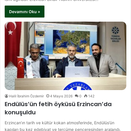
Devamını Oku »
Halil İbrahim Özdemir
4 Mayıs 2026
0
142
Endülüs’ün fetih öyküsü Erzincan’da
konuşuldu
Erzincan’ın tarih ve kültür kokan atmosferinde, Endülüs’ün
kapıları bu kez edebiyat ve tercüme penceresinden aralandı.