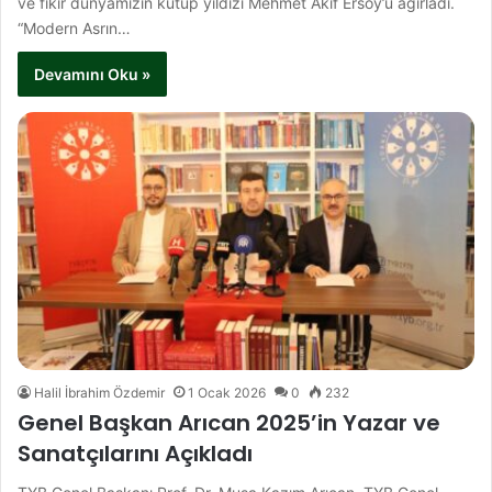
ve fikir dünyamızın kutup yıldızı Mehmet Âkif Ersoy’u ağırladı.
“Modern Asrın…
Devamını Oku »
Halil İbrahim Özdemir
1 Ocak 2026
0
232
Genel Başkan Arıcan 2025’in Yazar ve
Sanatçılarını Açıkladı