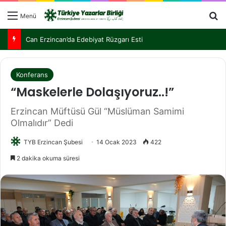
Menü
Türkiye Yazarlar Birliği Nurettin Topçu İçin Kemaliye’de Buluştu
Konferans
“Maskelerle Dolaşıyoruz..!”
Erzincan Müftüsü Gül “Müslüman Samimi
Olmalıdır” Dedi
TYB Erzincan Şubesi
14 Ocak 2023
422
2 dakika okuma süresi