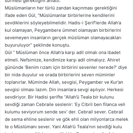
sürmesi gerektiğini anlattı.
Müslümanların her türlü zandan kaçınması gerektiğini
ifade eden Gül, “Müslümanlar birbirlerine kendilerini
sevdiklerini söyleyebilmelidir. Hadis-i Şerif’lerde Allah’a
kul olamayan, Peygambere ümmet olamayan birbirlerini
sevemeyen insanların gerçek müslüman olamayacakları
buyuruluyor” şeklinde konuştu.
Gül “ Müslüman önce Allah’a karşı adil olmalı ona ibadet
etmeli. Nefsimize, kendimize karşı adil olmalıyız. Ahiret
gününde ‘Benim rızam için birbirini sevenler nerede?’ diye
bir nida duyulur ve orada birbirlerini seven müminler
toplanırlar. Müminde Allah, sevgisi, Peygamber ve Kur’an
sevgisi olması lazım. Din insanlara sevgi aşılıyor. Herkesi
sevdiriyor. Bir Hadisi şerifte “Allah’ü Teala bir kulunu
sevdiği zaman Cebraile seslenir: ’Ey Cibril ben filanca veli
kulumu seviyorum sende sev’ der. Cebrail sever. Cebrail
de sema ehline seslenir ve gök ehli olan milyonlarca melek
te o Müslümanı sever. Yani Allah’ü Teala’nın sevdiği kulu