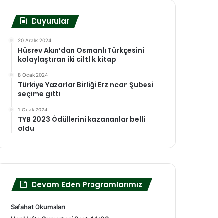
Duyurular
20 Aralık 2024
Hüsrev Akın’dan Osmanlı Türkçesini
kolaylaştıran iki ciltlik kitap
8 Ocak 2024
Türkiye Yazarlar Birliği Erzincan Şubesi
seçime gitti
1 Ocak 2024
TYB 2023 Ödüllerini kazananlar belli
oldu
Devam Eden Programlarımız
Safahat Okumaları