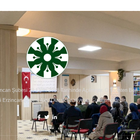
zincan Şubesi 29 Ekim 2018 Tarihinde Açılmıştır. O Tarihten Beri
ği Erzincan Şubesi Aktif Olarak Faaliyetini Sürdürmektedir.