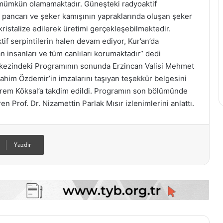
mümkün olamamaktadır. Güneşteki radyoaktif
er pancarı ve şeker kamışının yapraklarında oluşan şeker
ristalize edilerek üretimi gerçekleşebilmektedir.
f serpintilerin halen devam ediyor, Kur’an’da
an insanları ve tüm canlıları korumaktadır” dedi
erkezindeki Programının sonunda Erzincan Valisi Mehmet
rahim Özdemir’in imzalarını taşıyan teşekkür belgesini
Ekrem Köksal’a takdim edildi. Programın son bölümünde
ren Prof. Dr. Nizamettin Parlak Mısır izlenimlerini anlattı.
Yazdır