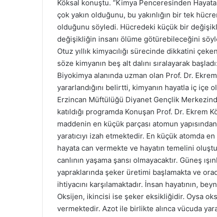
Köksal konuştu. “Kimya Penceresinden Hayata B
çok yakın olduğunu, bu yakınlığın bir tek hücre
olduğunu söyledi. Hücredeki küçük bir değişikli
değişikliğin insanı ölüme götürebileceğini söyl
Otuz yıllık kimyacılığı sürecinde dikkatini çek
söze kimyanın beş alt dalını sıralayarak başladı
Biyokimya alanında uzman olan Prof. Dr. Ekrem K
yararlandığını belirtti, kimyanın hayatla iç içe 
Erzincan Müftülüğü Diyanet Gençlik Merkezind
katıldığı programda Konuşan Prof. Dr. Ekrem K
maddenin en küçük parçası atomun yapısından t
yaratıcıyı izah etmektedir. En küçük atomda en 
hayata can vermekte ve hayatın temelini oluşt
canlının yaşama şansı olmayacaktır. Güneş ışınlar
yapraklarında şeker üretimi başlamakta ve ora
ihtiyacını karşılamaktadır. İnsan hayatının, bey
Oksijen, ikincisi ise şeker eksikliğidir. Oysa ok
vermektedir. Azot ile birlikte alınca vücuda ya