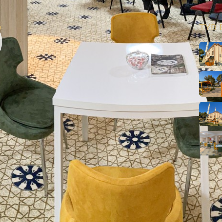
o
TYB E