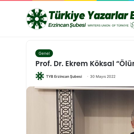
TYB Erzincan
Can Erzincan’da Edebiyat Rüzgarı Esti
Genel
Prof. Dr. Ekrem Köksal “Öl
TYB Erzincan Şubesi
30 Mayıs 2022