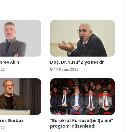
srev Akın
Doç. Dr. Yusuf Ziya Keskin
022
14 Kasım 2022
aruk Gürbüz
“Bürokrat Kürsüsü Şiir Şöleni”
programı düzenlendi
022