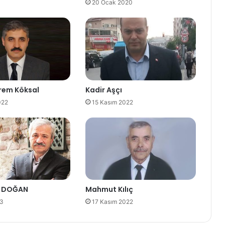
20 Ocak 2020
krem Köksal
Kadir Aşçı
022
15 Kasım 2022
t DOĞAN
Mahmut Kılıç
23
17 Kasım 2022