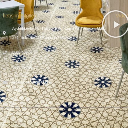
İletişim Bilgileri
Vide
Aydınlıkevler Hz. Hatice (R.A.) Camii Altı / Atatürk Mah.
374. Sok. No:11 / Erzincan / Merkez
0505 435 66 27
0505 435 66 27
tyberzincan@gmail.com