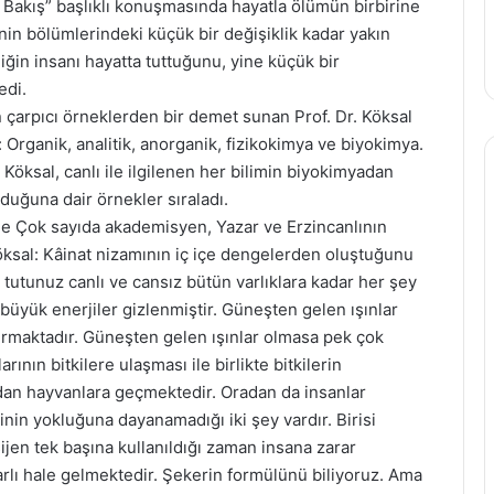
akış” başlıklı konuşmasında hayatla ölümün birbirine
nin bölümlerindeki küçük bir değişiklik kadar yakın
ğin insanı hayatta tuttuğunu, yine küçük bir
edi.
en çarpıcı örneklerden bir demet sunan Prof. Dr. Köksal
: Organik, analitik, anorganik, fizikokimya ve biyokimya.
öksal, canlı ile ilgilenen her bilimin biyokimyadan
olduğuna dair örnekler sıraladı.
e Çok sayıda akademisyen, Yazar ve Erzincanlının
öksal: Kâinat nizamının iç içe dengelerden oluştuğunu
utunuz canlı ve cansız bütün varlıklara kadar her şey
büyük enerjiler gizlenmiştir. Güneşten gelen ışınlar
urmaktadır. Güneşten gelen ışınlar olmasa pek çok
ının bitkilere ulaşması ile birlikte bitkilerin
dan hayvanlara geçmektedir. Oradan da insanlar
ninin yokluğuna dayanamadığı iki şey vardır. Birisi
sijen tek başına kullanıldığı zaman insana zarar
rarlı hale gelmektedir. Şekerin formülünü biliyoruz. Ama