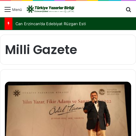
Menü
Can Erzincan’da Edebiyat Rüzgarı Esti
Milli Gazete