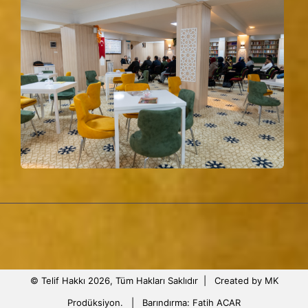
© Telif Hakkı 2026, Tüm Hakları Saklıdır |
Created by MK
Prodüksiyon.
| Barındırma:
Fatih ACAR