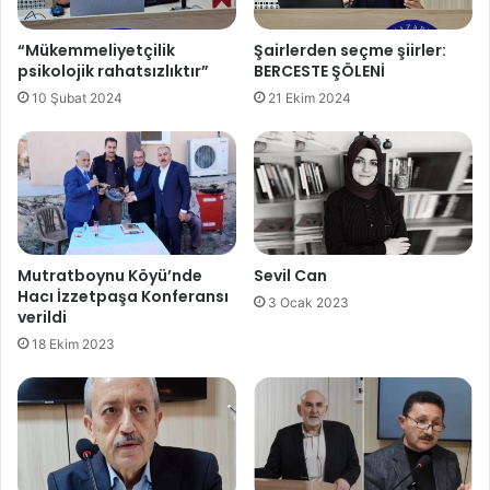
“Mükemmeliyetçilik
Şairlerden seçme şiirler:
psikolojik rahatsızlıktır”
BERCESTE ŞÖLENİ
10 Şubat 2024
21 Ekim 2024
Mutratboynu Köyü’nde
Sevil Can
Hacı İzzetpaşa Konferansı
3 Ocak 2023
verildi
18 Ekim 2023