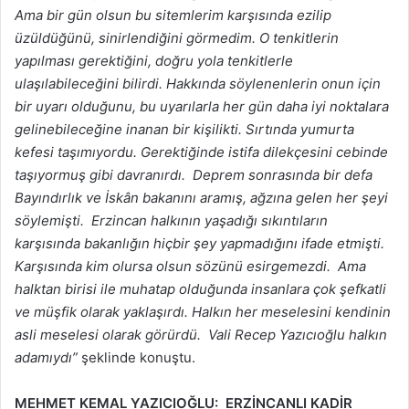
Ama bir gün olsun bu sitemlerim karşısında ezilip
üzüldüğünü, sinirlendiğini görmedim. O tenkitlerin
yapılması gerektiğini, doğru yola tenkitlerle
ulaşılabileceğini bilirdi. Hakkında söylenenlerin onun için
bir uyarı olduğunu, bu uyarılarla her gün daha iyi noktalara
gelinebileceğine inanan bir kişilikti. Sırtında yumurta
kefesi taşımıyordu. Gerektiğinde istifa dilekçesini cebinde
taşıyormuş gibi davranırdı. Deprem sonrasında bir defa
Bayındırlık ve İskân bakanını aramış, ağzına gelen her şeyi
söylemişti. Erzincan halkının yaşadığı sıkıntıların
karşısında bakanlığın hiçbir şey yapmadığını ifade etmişti.
Karşısında kim olursa olsun sözünü esirgemezdi. Ama
halktan birisi ile muhatap olduğunda insanlara çok şefkatli
ve müşfik olarak yaklaşırdı. Halkın her meselesini kendinin
asli meselesi olarak görürdü. Vali Recep Yazıcıoğlu halkın
adamıydı”
şeklinde konuştu.
MEHMET KEMAL YAZICIOĞLU: ERZİNCANLI KADİR