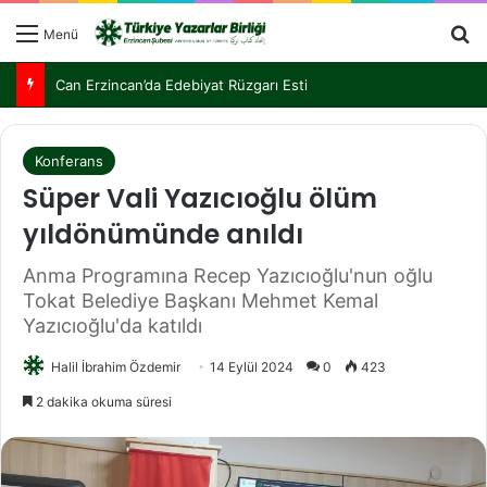
Menü
Türkiye Yazarlar Birliği Nurettin Topçu İçin Kemaliye’de Buluştu
Konferans
Süper Vali Yazıcıoğlu ölüm
yıldönümünde anıldı
Anma Programına Recep Yazıcıoğlu'nun oğlu
Tokat Belediye Başkanı Mehmet Kemal
Yazıcıoğlu'da katıldı
Halil İbrahim Özdemir
14 Eylül 2024
0
423
2 dakika okuma süresi