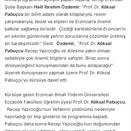
Şube Başkanı
Halil İbrahim Özdemir:
“
Prof. Dr.
Köksal
Pabuçcu
bir bilim adamı olarak kitaplarıyla, resim
çalışmalarıyla, beste ve klipleri ile Erzincan’a önemli
katkılar sağlamış birisidir. Çizdiği karikatürlerle Erzincan’ın
en sıkıntılı günlerinde şehrin sorunlarına çözümler üretmiş
bir kardeşimizdir
.” Dedi
. Özdemir
,
“Prof. Dr.
Köksal
Pabuçcu
Recep Yazıcıoğlu ve Ailesine yakın olması
sebebiyle çok önemli bilgilere sahiptir. Biraz sonra
dinleyeceğiniz konuşmasından da bunu anlayacağız
”
diyerek Konuşmasını yapmak üzere Prof. Dr. Köksal
Pabuççu’yu kürsüye davet etti.
Kürsüye gelen Erzincan Binali Yıldırım Üniversitesi
Eczacılık Fakültesi öğretim üyesi Prof. Dr.
Köksal Pabuçcu
,
Recep Yazıcıoğlu’nun Vefatının yıldönümü nedeniyle
hazırladığı bir klip gösterisi ile programına başladı.
Pabuçcu daha sonra Recep Yazıcıoğlu’nun doğumundan