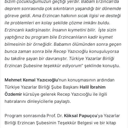
bizim çocukluğumuzun geçtiği yerdir. Babam Erzincan’da
deprem sonrasında çok sıkıntıların yaşandığı bir dönemde
göreve geldi. Ama Erzincan halkının sıcak ilgisi ve desteği
ile problemleri en kolay şekilde çözme imkânı buldu.
Erzincanlı kadirşinastır. İnsanın kıymetini bilir. İşte sizin
yaptığınız bu program bile Erzincanlıların kadir kıymet
bilmesinin bir örneğidir. Babamın ölümünden sonra geçen
bunca zaman sonra bile Recep Yazıcıoğlu konuşuluyorsa
bu takdire şayan bir davranıştır. Türkiye Yazarlar Birliği
Erzincan Şubesine teşekkür ediyorum
” şeklinde konuştu.
Mehmet Kemal Yazıcıoğlu’
nun konuşmasının ardından
Türkiye Yazarlar Birliği Şube Başkanı
Halil İbrahim
Özdemir
kürsüye gelerek Recep Yazıcıoğlu ile ilgili
hatıralarını dinleyicilerle paylaştı.
Program sonrasında Prof. Dr.
Köksal Papuçcu
’ya Yazarlar
Birliği Erzincan Şubesinin Teşekkür Belgesi ve bir kitap