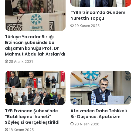
TYB Erzincan’da Gündem:
Nurettin Topçu
29 Kasım 2025
Türkiye Yazarlar Birliği
Erzincan şubesinde bu
akşamın konuğu Prof. Dr
Mahmut Abdullah Arslan’dı
28 Aralık 2021
TYB Erzincan Şubesi’nde
Ateizmden Daha Tehlikeli
“Batılılaşma İhaneti”
Bir Düşünce: Apateizm
Söyleşisi Gerçekleştirildi
20 Nisan 2026
18 Kasım 2025